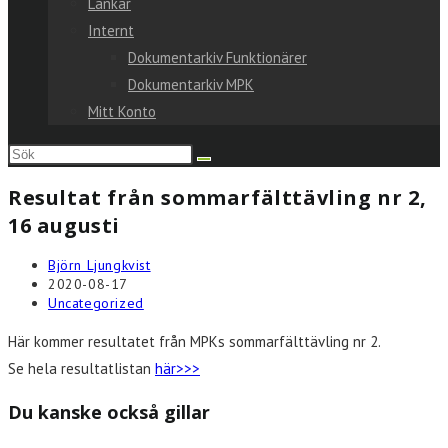
Länkar
Internt
Dokumentarkiv Funktionärer
Dokumentarkiv MPK
Mitt Konto
Sök
på
Resultat från sommarfälttävling nr 2,
denna
16 augusti
webbplats
Inläggsförfattare:
Björn Ljungkvist
Inlägget
2020-08-17
publicerat:
Inläggskategori:
Uncategorized
Här kommer resultatet från MPKs sommarfälttävling nr 2.
Se hela resultatlistan
här>>>
Du kanske också gillar