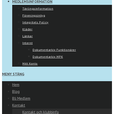
MEDLEMSINFORMATION
Tävlingsinformation
Föreningsintyg
Integritets Policy
Kläder
Länkar
Internt
Dokumentarkiv Funktionärer
Dokumentarkiv MPK
Mitt Konto
MENY
STÄNG
Hem
Blog
Bli Medlem
Kontakt
Kontakt och klubbinfo