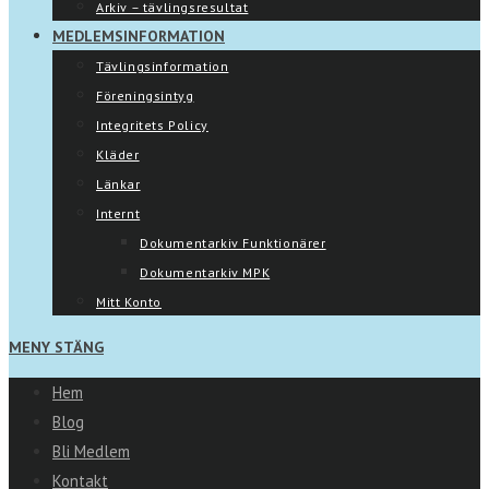
Arkiv – tävlingsresultat
MEDLEMSINFORMATION
Tävlingsinformation
Föreningsintyg
Integritets Policy
Kläder
Länkar
Internt
Dokumentarkiv Funktionärer
Dokumentarkiv MPK
Mitt Konto
MENY
STÄNG
Hem
Blog
Bli Medlem
Kontakt