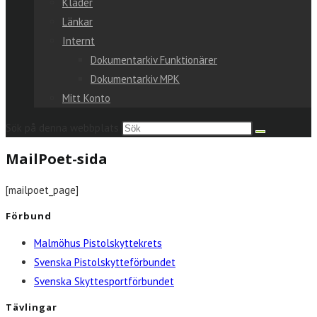
Kläder
Länkar
Internt
Dokumentarkiv Funktionärer
Dokumentarkiv MPK
Mitt Konto
Sök på denna webbplats
MailPoet-sida
[mailpoet_page]
Förbund
Malmöhus Pistolskyttekrets
Svenska Pistolskytteförbundet
Svenska Skyttesportförbundet
Tävlingar