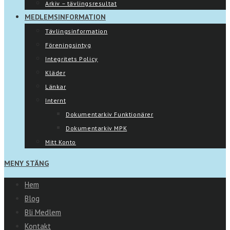
Arkiv – tävlingsresultat
MEDLEMSINFORMATION
Tävlingsinformation
Föreningsintyg
Integritets Policy
Kläder
Länkar
Internt
Dokumentarkiv Funktionärer
Dokumentarkiv MPK
Mitt Konto
MENY
STÄNG
Hem
Blog
Bli Medlem
Kontakt