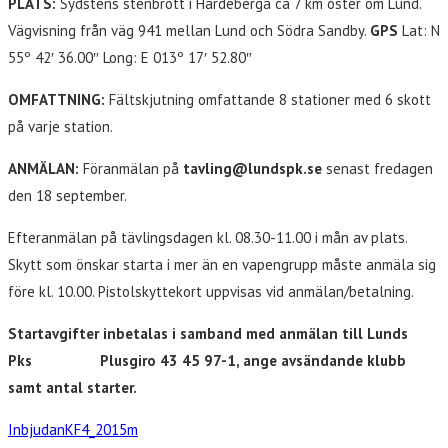
PLATS:
Sydstens stenbrott i Hardeberga ca 7 km öster om Lund.
Vägvisning från väg 941 mellan Lund och Södra Sandby.
GPS
Lat: N
55º 42′ 36.00″ Long: E 013º 17′ 52.80″
OMFATTNING:
Fältskjutning omfattande 8 stationer med 6 skott
på varje station.
ANMÄLAN:
Föranmälan på
tavling@lundspk.se
senast fredagen
den 18 september.
Efteranmälan på tävlingsdagen kl. 08.30-11.00 i mån av plats.
Skytt som önskar starta i mer än en vapengrupp måste anmäla sig
före kl. 10.00. Pistolskyttekort uppvisas vid anmälan/betalning.
Startavgifter inbetalas i samband med anmälan till Lunds
Pks
Plusgiro 43 45 97-1, ange avsändande klubb
samt antal starter.
InbjudanKF4_2015m