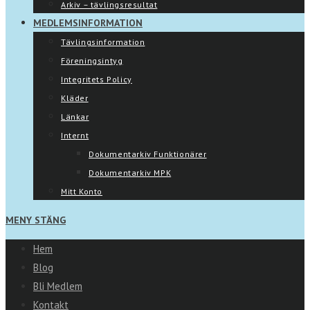
Arkiv – tävlingsresultat
MEDLEMSINFORMATION
Tävlingsinformation
Föreningsintyg
Integritets Policy
Kläder
Länkar
Internt
Dokumentarkiv Funktionärer
Dokumentarkiv MPK
Mitt Konto
MENY
STÄNG
Hem
Blog
Bli Medlem
Kontakt