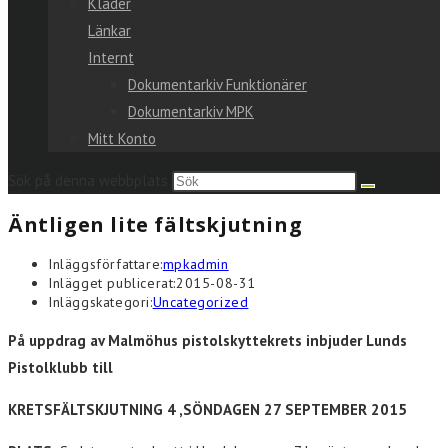
Kläder
Länkar
Internt
Dokumentarkiv Funktionärer
Dokumentarkiv MPK
Mitt Konto
Sök på denna webbplats
Äntligen lite fältskjutning
Inläggsförfattare:
mpkadmin
Inlägget publicerat:
2015-08-31
Inläggskategori:
Uncategorized
På uppdrag av Malmöhus pistolskyttekrets
inbjuder Lunds
Pistolklubb till
KRETSFÄLTSKJUTNING 4 ,
SÖNDAGEN 27 SEPTEMBER 2015