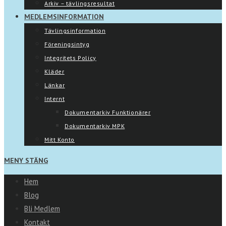
Arkiv – tävlingsresultat
MEDLEMSINFORMATION
Tävlingsinformation
Föreningsintyg
Integritets Policy
Kläder
Länkar
Internt
Dokumentarkiv Funktionärer
Dokumentarkiv MPK
Mitt Konto
MENY
STÄNG
Hem
Blog
Bli Medlem
Kontakt