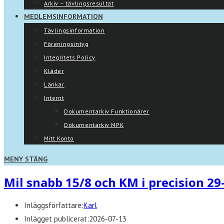
Arkiv – tävlingsresultat
MEDLEMSINFORMATION
Tävlingsinformation
Föreningsintyg
Integritets Policy
Kläder
Länkar
Internt
Dokumentarkiv Funktionärer
Dokumentarkiv MPK
Mitt Konto
MENY
STÄNG
Mil snabb 15/8 och KM i precision 29
Inläggsförfattare:
Karl
Inlägget publicerat:
2026-07-13