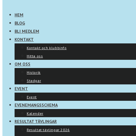
HEM
BLOG
BLI MEDLEM
KONTAKT
Kontakt och klubbinfo
Hitta oss
OM OSS
Historik
Stadgar
EVENT
Event
EVENEMANGSSCHEMA
Kalender
RESULTAT TÄVLINGAR
Resultat tävlingar 2026