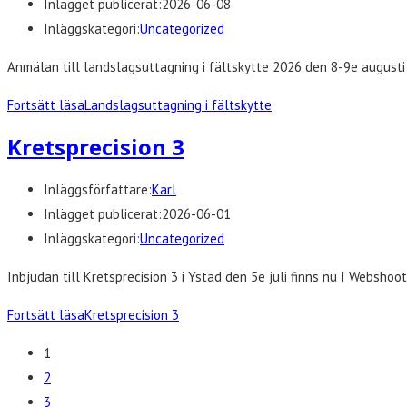
Inlägget publicerat:
2026-06-08
Inläggskategori:
Uncategorized
Anmälan till landslagsuttagning i fältskytte 2026 den 8-9e august
Fortsätt läsa
Landslagsuttagning i fältskytte
Kretsprecision 3
Inläggsförfattare:
Karl
Inlägget publicerat:
2026-06-01
Inläggskategori:
Uncategorized
Inbjudan till Kretsprecision 3 i Ystad den 5e juli finns nu I Webshoot
Fortsätt läsa
Kretsprecision 3
1
2
3