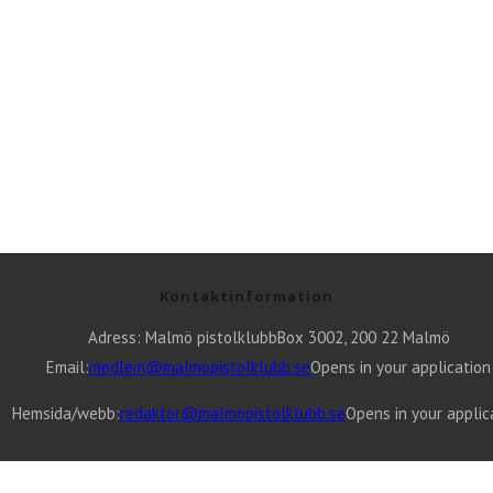
Kontaktinformation
Adress: Malmö pistolklubb
Box 3002, 200 22 Malmö
Email:
medlem@malmopistolklubb.se
Opens in your application
Hemsida/webb:
redaktor@malmopistolklubb.se
Opens in your applic