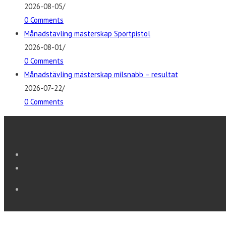
2026-08-05
/
0 Comments
Månadstävling mästerskap Sportpistol
2026-08-01
/
0 Comments
Månadstävling mästerskap milsnabb – resultat
2026-07-22
/
0 Comments