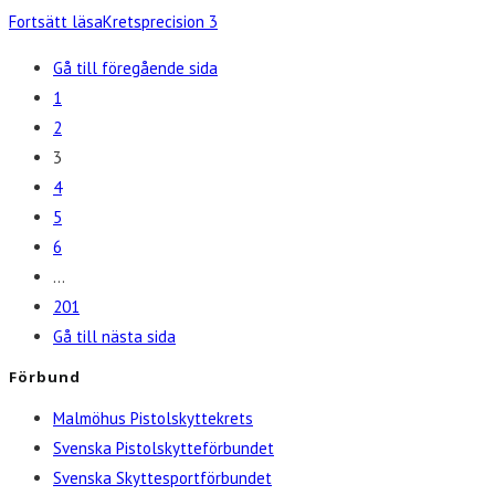
Fortsätt läsa
Kretsprecision 3
Gå till föregående sida
1
2
3
4
5
6
…
201
Gå till nästa sida
Förbund
Malmöhus Pistolskyttekrets
Svenska Pistolskytteförbundet
Svenska Skyttesportförbundet