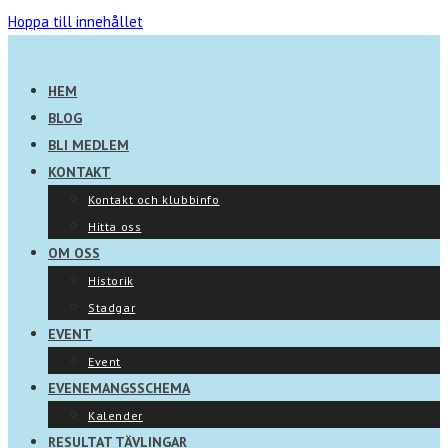
Hoppa till innehållet
HEM
BLOG
BLI MEDLEM
KONTAKT
Kontakt och klubbinfo
Hitta oss
OM OSS
Historik
Stadgar
EVENT
Event
EVENEMANGSSCHEMA
Kalender
RESULTAT TÄVLINGAR