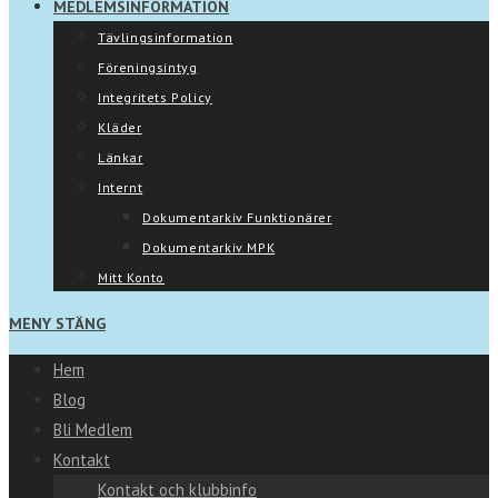
MEDLEMSINFORMATION
Tävlingsinformation
Föreningsintyg
Integritets Policy
Kläder
Länkar
Internt
Dokumentarkiv Funktionärer
Dokumentarkiv MPK
Mitt Konto
MENY
STÄNG
Hem
Blog
Bli Medlem
Kontakt
Kontakt och klubbinfo