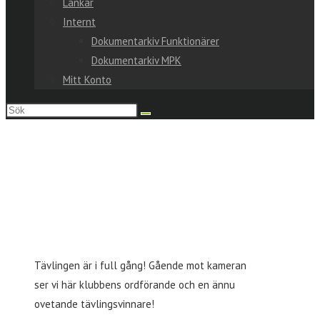
Länkar
Internt
Dokumentarkiv Funktionärer
Dokumentarkiv MPK
Mitt Konto
Sök
på
denna
webbplats
Tävlingen är i full gång! Gående mot kameran
ser vi här klubbens ordförande och en ännu
ovetande tävlingsvinnare!