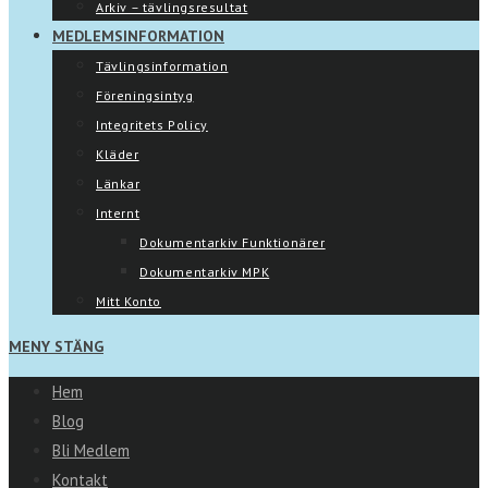
Arkiv – tävlingsresultat
MEDLEMSINFORMATION
Tävlingsinformation
Föreningsintyg
Integritets Policy
Kläder
Länkar
Internt
Dokumentarkiv Funktionärer
Dokumentarkiv MPK
Mitt Konto
MENY
STÄNG
Hem
Blog
Bli Medlem
Kontakt