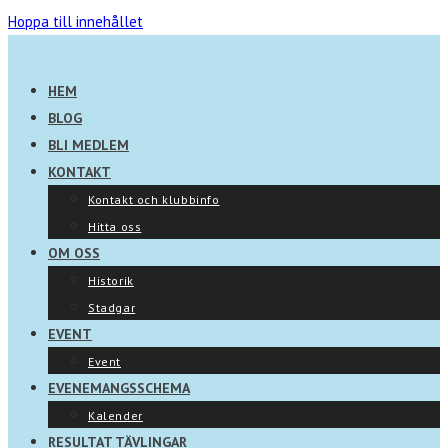
Hoppa till innehållet
HEM
BLOG
BLI MEDLEM
KONTAKT
Kontakt och klubbinfo
Hitta oss
OM OSS
Historik
Stadgar
EVENT
Event
EVENEMANGSSCHEMA
Kalender
RESULTAT TÄVLINGAR