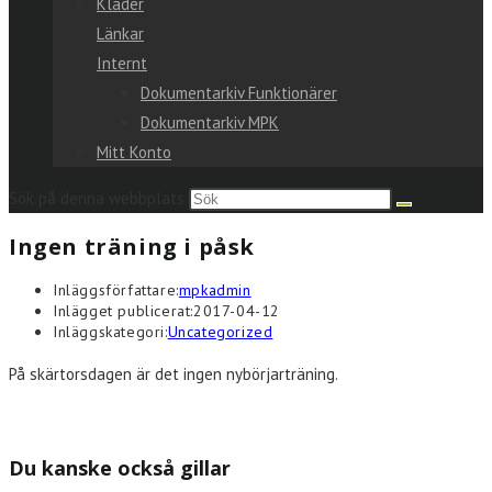
Kläder
Länkar
Internt
Dokumentarkiv Funktionärer
Dokumentarkiv MPK
Mitt Konto
Sök på denna webbplats
Ingen träning i påsk
Inläggsförfattare:
mpkadmin
Inlägget publicerat:
2017-04-12
Inläggskategori:
Uncategorized
På skärtorsdagen är det ingen nybörjarträning.
Du kanske också gillar