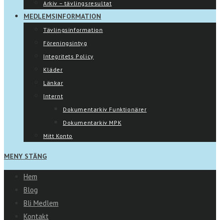
Arkiv – tävlingsresultat
MEDLEMSINFORMATION
Tävlingsinformation
Föreningsintyg
Integritets Policy
Kläder
Länkar
Internt
Dokumentarkiv Funktionärer
Dokumentarkiv MPK
Mitt Konto
MENY
STÄNG
Hem
Blog
Bli Medlem
Kontakt