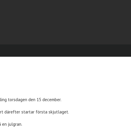
vling torsdagen den 15 december.
t därefter startar första skjutlaget.
å en julgran.