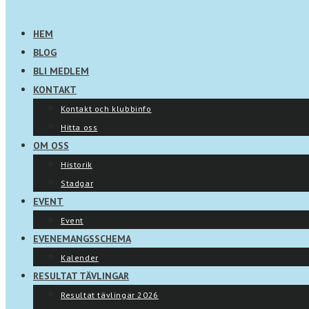
HEM
BLOG
BLI MEDLEM
KONTAKT
Kontakt och klubbinfo
Hitta oss
OM OSS
Historik
Stadgar
EVENT
Event
EVENEMANGSSCHEMA
Kalender
RESULTAT TÄVLINGAR
Resultat tävlingar 2026