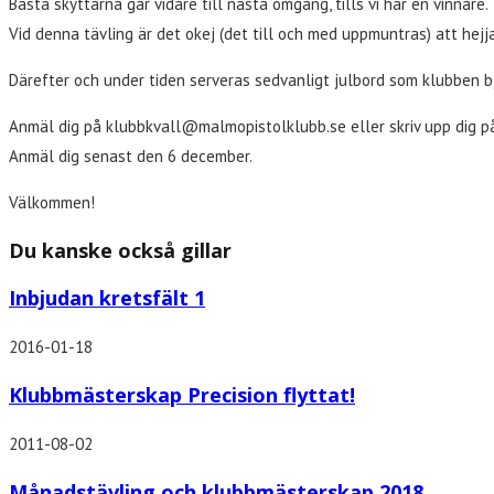
Bästa skyttarna går vidare till nästa omgång, tills vi har en vinnare.
Vid denna tävling är det okej (det till och med uppmuntras) att hejja
Därefter och under tiden serveras sedvanligt julbord som klubben b
Anmäl dig på klubbkvall@malmopistolklubb.se eller skriv upp dig p
Anmäl dig senast den 6 december.
Välkommen!
Du kanske också gillar
Inbjudan kretsfält 1
2016-01-18
Klubbmästerskap Precision flyttat!
2011-08-02
Månadstävling och klubbmästerskap 2018