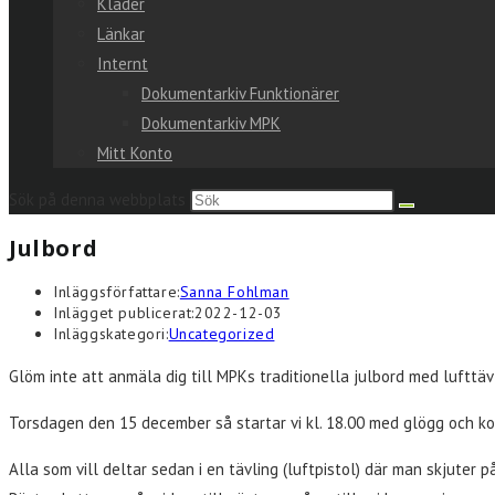
Kläder
Länkar
Internt
Dokumentarkiv Funktionärer
Dokumentarkiv MPK
Mitt Konto
Sök på denna webbplats
Julbord
Inläggsförfattare:
Sanna Fohlman
Inlägget publicerat:
2022-12-03
Inläggskategori:
Uncategorized
Glöm inte att anmäla dig till MPKs traditionella julbord med lufttä
Torsdagen den 15 december så startar vi kl. 18.00 med glögg och kor
Alla som vill deltar sedan i en tävling (luftpistol) där man skjuter p