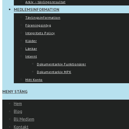
Arkiv – tävlingsresultat
MEDLEMSINFORMATION
Tävlingsinformation
Föreningsintyg
Integritets Policy
Kläder
Länkar
Internt
Dokumentarkiv Funktionärer
Dokumentarkiv MPK
Mitt Konto
MENY
STÄNG
Hem
Blog
Bli Medlem
Kontakt