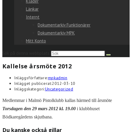
Kläder
Länkar
Internt
Dokumentarkiv Funktionärer
Dokumentarkiv MPK
Mitt Konto
Sök på denna webbplats
Kallelse årsmöte 2012
Inläggsförfattare:
mpkadmin
Inlägget publicerat:
2012-03-10
Inläggskategori:
Uncategorized
Medlemmar i Malmö Pistolklubb kallas härmed till årsmöte
Torsdagen den 29 mars 2012 kl. 19.00
i klubbhuset
Bödkaregårdens skjutbana.
Du kanske också gillar