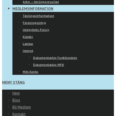
Arkiv – tävlingsresultat
MEDLEMSINFORMATION
Tävlingsinformation
Föreningsintyg
Integritets Policy
Kläder
Länkar
Internt
Dokumentarkiv Funktionärer
Dokumentarkiv MPK
Mitt Konto
MENY
STÄNG
Hem
Blog
Bli Medlem
Kontakt