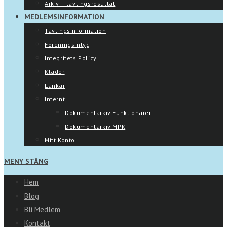
Arkiv – tävlingsresultat
MEDLEMSINFORMATION
Tävlingsinformation
Föreningsintyg
Integritets Policy
Kläder
Länkar
Internt
Dokumentarkiv Funktionärer
Dokumentarkiv MPK
Mitt Konto
MENY
STÄNG
Hem
Blog
Bli Medlem
Kontakt