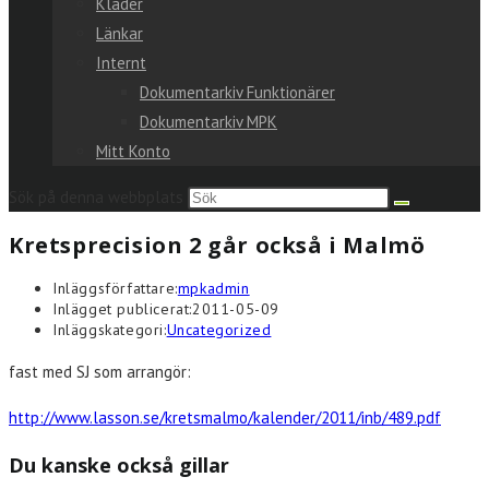
Kläder
Länkar
Internt
Dokumentarkiv Funktionärer
Dokumentarkiv MPK
Mitt Konto
Sök på denna webbplats
Kretsprecision 2 går också i Malmö
Inläggsförfattare:
mpkadmin
Inlägget publicerat:
2011-05-09
Inläggskategori:
Uncategorized
fast med SJ som arrangör:
http://www.lasson.se/kretsmalmo/kalender/2011/inb/489.pdf
Du kanske också gillar