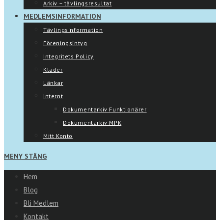
Arkiv – tävlingsresultat
MEDLEMSINFORMATION
Tävlingsinformation
Föreningsintyg
Integritets Policy
Kläder
Länkar
Internt
Dokumentarkiv Funktionärer
Dokumentarkiv MPK
Mitt Konto
MENY
STÄNG
Hem
Blog
Bli Medlem
Kontakt