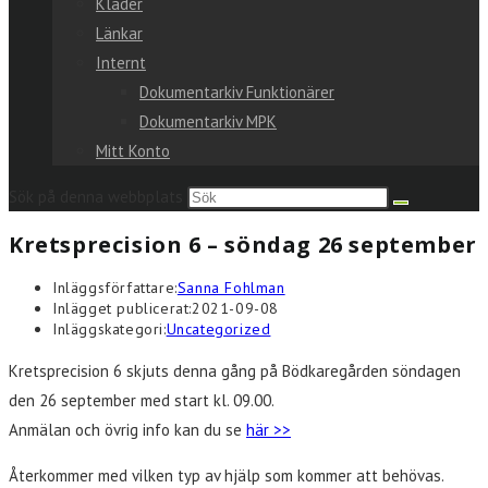
Kläder
Länkar
Internt
Dokumentarkiv Funktionärer
Dokumentarkiv MPK
Mitt Konto
Sök på denna webbplats
Kretsprecision 6 – söndag 26 september
Inläggsförfattare:
Sanna Fohlman
Inlägget publicerat:
2021-09-08
Inläggskategori:
Uncategorized
Kretsprecision 6 skjuts denna gång på Bödkaregården söndagen
den 26 september med start kl. 09.00.
Anmälan och övrig info kan du se
här >>
Återkommer med vilken typ av hjälp som kommer att behövas.