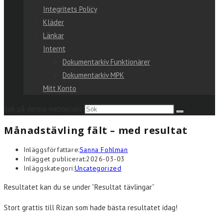
Integritets Policy
Kläder
Länkar
Internt
Dokumentarkiv Funktionärer
Dokumentarkiv MPK
Mitt Konto
Sök på denna webbplats
Månadstävling fält – med resultat
Inläggsförfattare:
Sanna Fohlman
Inlägget publicerat:
2026-03-03
Inläggskategori:
Uncategorized
Resultatet kan du se under ”Resultat tävlingar”
Stort grattis till Rizan som hade bästa resultatet idag!