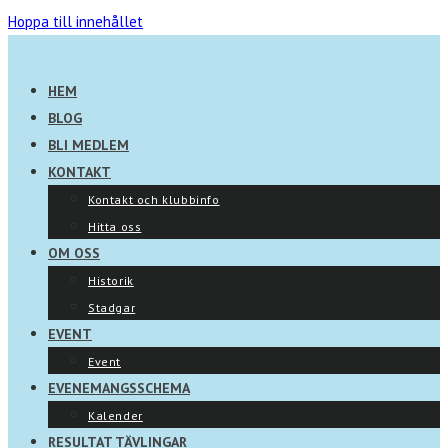
Hoppa till innehållet
HEM
BLOG
BLI MEDLEM
KONTAKT
Kontakt och klubbinfo
Hitta oss
OM OSS
Historik
Stadgar
EVENT
Event
EVENEMANGSSCHEMA
Kalender
RESULTAT TÄVLINGAR