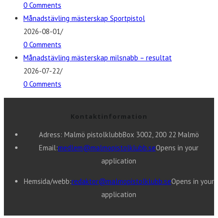
0 Comments
Månadstävling mästerskap Sportpistol
2026-08-01
/
0 Comments
Månadstävling mästerskap milsnabb – resultat
2026-07-22
/
0 Comments
Kontaktinformation
Adress: Malmö pistolklubb
Box 3002, 200 22 Malmö
Email:
medlem@malmopistolklubb.se
Opens in your
application
Hemsida/webb:
redaktor@malmopistolklubb.se
Opens in your
application