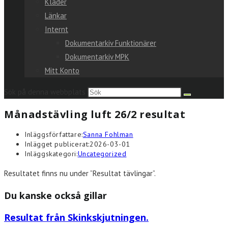
Kläder
Länkar
Internt
Dokumentarkiv Funktionärer
Dokumentarkiv MPK
Mitt Konto
Sök på denna webbplats
Månadstävling luft 26/2 resultat
Inläggsförfattare:
Sanna Fohlman
Inlägget publicerat:
2026-03-01
Inläggskategori:
Uncategorized
Resultatet finns nu under ”Resultat tävlingar”.
Du kanske också gillar
Resultat från Skinkskjutningen.