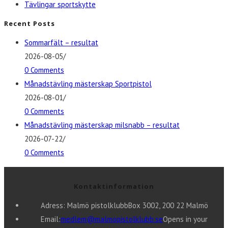
Tävlingar sportskytte
Recent Posts
Sommarfält – resultat
2026-08-05
/
0 Comments
Månadstävling mästerskap Sportpistol
2026-08-01
/
0 Comments
Månadstävling mästerskap milsnabb – resultat
2026-07-22
/
0 Comments
Kontaktinformation
Adress: Malmö pistolklubb
Box 3002, 200 22 Malmö
Email:
medlem@malmopistolklubb.se
Opens in your