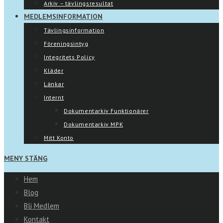
Arkiv – tävlingsresultat
MEDLEMSINFORMATION
Tävlingsinformation
Föreningsintyg
Integritets Policy
Kläder
Länkar
Internt
Dokumentarkiv Funktionärer
Dokumentarkiv MPK
Mitt Konto
MENY
STÄNG
Hem
Blog
Bli Medlem
Kontakt