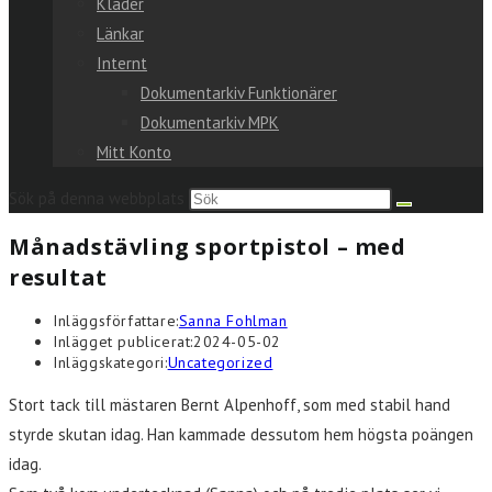
Kläder
Länkar
Internt
Dokumentarkiv Funktionärer
Dokumentarkiv MPK
Mitt Konto
Sök på denna webbplats
Månadstävling sportpistol – med
resultat
Inläggsförfattare:
Sanna Fohlman
Inlägget publicerat:
2024-05-02
Inläggskategori:
Uncategorized
Stort tack till mästaren Bernt Alpenhoff, som med stabil hand
styrde skutan idag. Han kammade dessutom hem högsta poängen
idag.