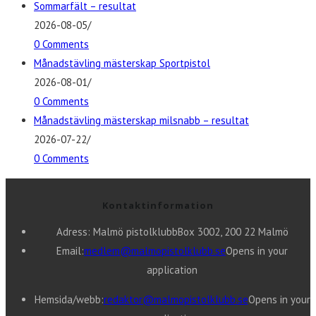
Sommarfält – resultat
2026-08-05
/
0 Comments
Månadstävling mästerskap Sportpistol
2026-08-01
/
0 Comments
Månadstävling mästerskap milsnabb – resultat
2026-07-22
/
0 Comments
Kontaktinformation
Adress: Malmö pistolklubb
Box 3002, 200 22 Malmö
Email:
medlem@malmopistolklubb.se
Opens in your
application
Hemsida/webb:
redaktor@malmopistolklubb.se
Opens in your