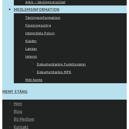
Arkiv – tävlingsresultat
MEDLEMSINFORMATION
Tävlingsinformation
Föreningsintyg
Integritets Policy
Kläder
Länkar
Internt
Dokumentarkiv Funktionärer
Dokumentarkiv MPK
Mitt Konto
MENY
STÄNG
Hem
Blog
Bli Medlem
Kontakt