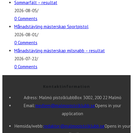
Sommarfält – resultat
2026-08-05
/
0 Comments
Månadstävling mästerskap Sportpistol
2026-08-01
/
0 Comments
Månadstävling mästerskap milsnabb – resultat
2026-07-22
/
0 Comments
Kontaktinformation
Adress: Malmö pistolklubb
Box 3002, 200 22 Malmö
Email:
medlem@malmopistolklubb.se
Opens in your
application
Hemsida/webb:
redaktor@malmopistolklubb.se
Opens in your