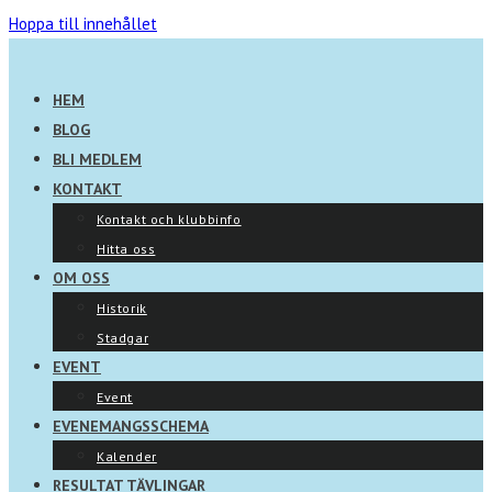
Hoppa till innehållet
HEM
BLOG
BLI MEDLEM
KONTAKT
Kontakt och klubbinfo
Hitta oss
OM OSS
Historik
Stadgar
EVENT
Event
EVENEMANGSSCHEMA
Kalender
RESULTAT TÄVLINGAR