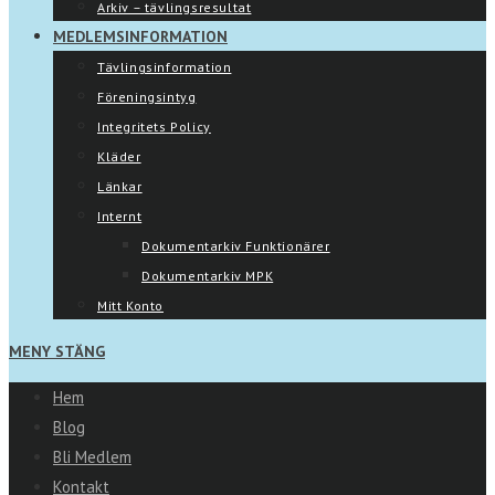
Arkiv – tävlingsresultat
MEDLEMSINFORMATION
Tävlingsinformation
Föreningsintyg
Integritets Policy
Kläder
Länkar
Internt
Dokumentarkiv Funktionärer
Dokumentarkiv MPK
Mitt Konto
MENY
STÄNG
Hem
Blog
Bli Medlem
Kontakt