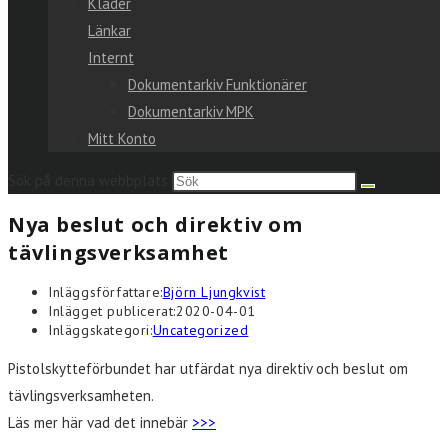
Kläder
Länkar
Internt
Dokumentarkiv Funktionärer
Dokumentarkiv MPK
Mitt Konto
Sök på denna webbplats
Nya beslut och direktiv om
tävlingsverksamhet
Inläggsförfattare:
Björn Ljungkvist
Inlägget publicerat:
2020-04-01
Inläggskategori:
Uncategorized
Pistolskytteförbundet har utfärdat nya direktiv och beslut om
tävlingsverksamheten.
Läs mer här vad det innebär
>>>