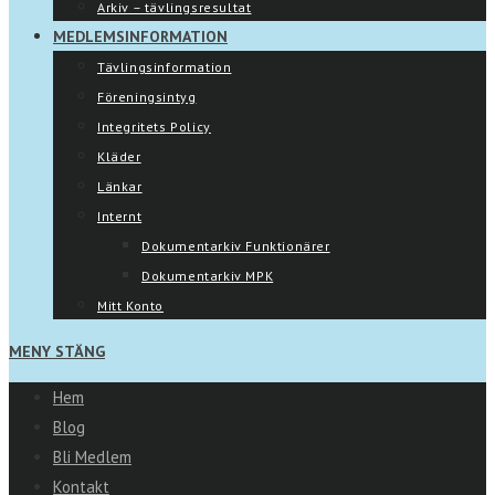
Arkiv – tävlingsresultat
MEDLEMSINFORMATION
Tävlingsinformation
Föreningsintyg
Integritets Policy
Kläder
Länkar
Internt
Dokumentarkiv Funktionärer
Dokumentarkiv MPK
Mitt Konto
MENY
STÄNG
Hem
Blog
Bli Medlem
Kontakt