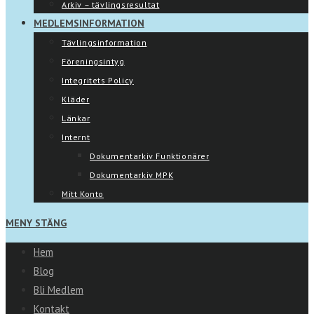
Arkiv – tävlingsresultat
MEDLEMSINFORMATION
Tävlingsinformation
Föreningsintyg
Integritets Policy
Kläder
Länkar
Internt
Dokumentarkiv Funktionärer
Dokumentarkiv MPK
Mitt Konto
MENY
STÄNG
Hem
Blog
Bli Medlem
Kontakt