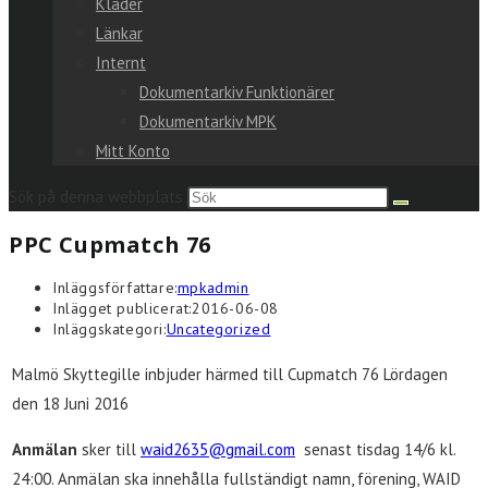
Kläder
Länkar
Internt
Dokumentarkiv Funktionärer
Dokumentarkiv MPK
Mitt Konto
Sök på denna webbplats
PPC Cupmatch 76
Inläggsförfattare:
mpkadmin
Inlägget publicerat:
2016-06-08
Inläggskategori:
Uncategorized
Malmö Skyttegille inbjuder härmed till Cupmatch 76 Lördagen
den 18 Juni 2016
Anmälan
sker till
waid2635@gmail.com
senast tisdag 14/6 kl.
24:00. Anmälan ska innehålla fullständigt namn, förening, WAID