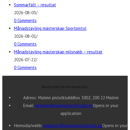
Sommarfält – resultat
2026-08-05
/
0 Comments
Månadstävling mästerskap Sportpistol
2026-08-01
/
0 Comments
Månadstävling mästerskap milsnabb – resultat
2026-07-22
/
0 Comments
Kontaktinformation
Adress: Malmö pistolklubb
Box 3002, 200 22 Malmö
Email:
medlem@malmopistolklubb.se
Opens in your
application
Hemsida/webb:
redaktor@malmopistolklubb.se
Opens in your