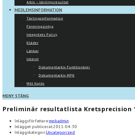
Arkiv – tävlingsresultat
MEDLEMSINFORMATION
Tävlingsinformation
Föreningsintyg
Integritets Policy
Kläder
Länkar
Internt
Dokumentarkiv Funktionärer
Dokumentarkiv MPK
Mitt Konto
MENY
STÄNG
Preliminär resultatlista Kretsprecision 
Inläggsförfattare:
mpkadmin
Inlägget publicerat:
2011-04-30
Inläggskategori:
Uncategorized