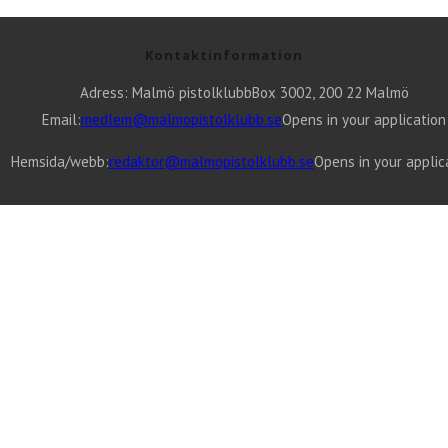
Kontaktinformation
Adress: Malmö pistolklubb
Box 3002, 200 22 Malmö
Email:
medlem@malmopistolklubb.se
Opens in your application
Hemsida/webb:
redaktor@malmopistolklubb.se
Opens in your applic