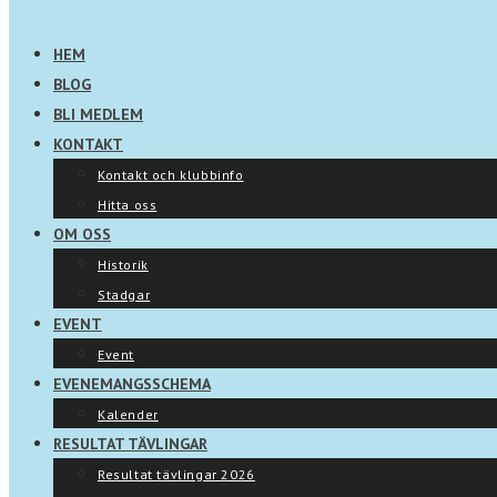
HEM
BLOG
BLI MEDLEM
KONTAKT
Kontakt och klubbinfo
Hitta oss
OM OSS
Historik
Stadgar
EVENT
Event
EVENEMANGSSCHEMA
Kalender
RESULTAT TÄVLINGAR
Resultat tävlingar 2026