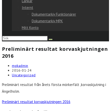
Länkar
Internt
Dokumentarkiv Funktionärer
Dokumentarkiv MPK
Mitt Konto
Sök
på
Preliminärt resultat korvaskjutningen
denna
2016
webbplats
Inläggsförfattare:
mpkadmin
Inlägget
2016-01-24
publicerat:
Inläggskategori:
Uncategorized
Preliminärt resultat från årets första mörkerfält ,korvaskjutning i
Ängelholm.
Preliminärt resultat korvaskjutningen 2016