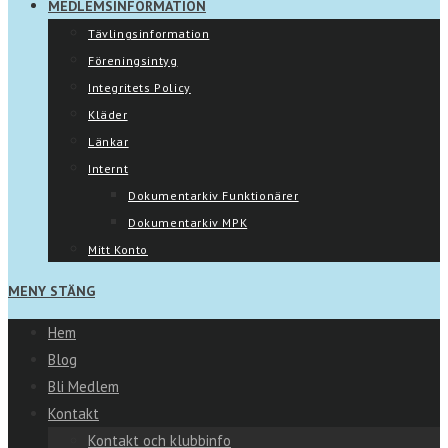
MEDLEMSINFORMATION
Tävlingsinformation
Föreningsintyg
Integritets Policy
Kläder
Länkar
Internt
Dokumentarkiv Funktionärer
Dokumentarkiv MPK
Mitt Konto
MENY
STÄNG
Hem
Blog
Bli Medlem
Kontakt
Kontakt och klubbinfo