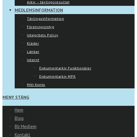
Arkiv – tävlingsresultat
MEDLEMSINFORMATION
Tävlingsinformation
Föreningsintyg
Integritets Policy
Kläder
Länkar
Internt
Dokumentarkiv Funktionärer
Dokumentarkiv MPK
Mitt Konto
MENY
STÄNG
Hem
Blog
Bli Medlem
Kontakt