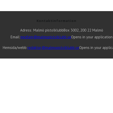
Kontaktinformation
Adress: Malmö pistolklubb
Box 3002, 200 22 Malmö
Email:
medlem@malmopistolklubb.se
Opens in your application
Hemsida/webb:
redaktor@malmopistolklubb.se
Opens in your applic