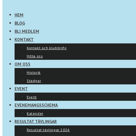
HEM
BLOG
BLI MEDLEM
KONTAKT
Kontakt och klubbinfo
Hitta oss
OM OSS
Historik
Stadgar
EVENT
Event
EVENEMANGSSCHEMA
Kalender
RESULTAT TÄVLINGAR
Resultat tävlingar 2026