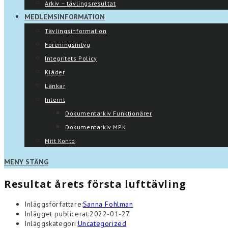
Arkiv – tävlingsresultat
MEDLEMSINFORMATION
Tävlingsinformation
Föreningsintyg
Integritets Policy
Kläder
Länkar
Internt
Dokumentarkiv Funktionärer
Dokumentarkiv MPK
Mitt Konto
MENY
STÄNG
Resultat årets första lufttävling
Inläggsförfattare:
Sanna Fohlman
Inlägget publicerat:
2022-01-27
Inläggskategori:
Uncategorized