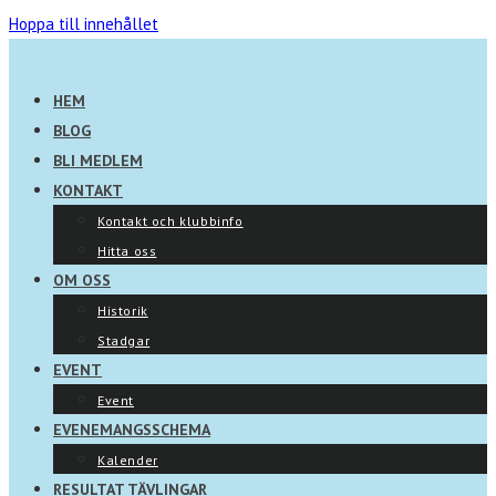
Hoppa till innehållet
HEM
BLOG
BLI MEDLEM
KONTAKT
Kontakt och klubbinfo
Hitta oss
OM OSS
Historik
Stadgar
EVENT
Event
EVENEMANGSSCHEMA
Kalender
RESULTAT TÄVLINGAR