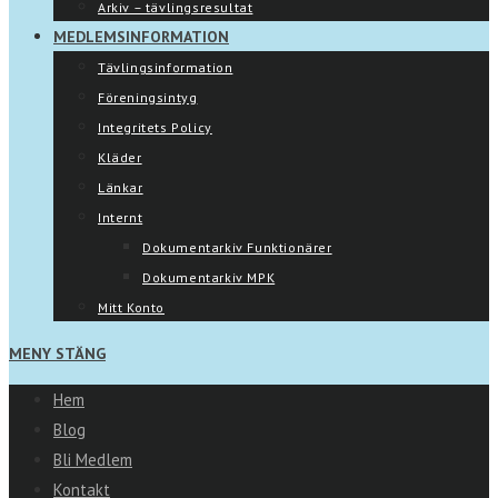
Arkiv – tävlingsresultat
MEDLEMSINFORMATION
Tävlingsinformation
Föreningsintyg
Integritets Policy
Kläder
Länkar
Internt
Dokumentarkiv Funktionärer
Dokumentarkiv MPK
Mitt Konto
MENY
STÄNG
Hem
Blog
Bli Medlem
Kontakt