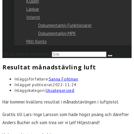
Kläder
Länkar
Internt
Dokumentarkiv Funktionärer
Dokumentarkiv MPK
Mitt Konto
Sök på denna webbplats
Resultat månadstävling luft
Inläggsförfattare:
Sanna Fohlman
Inlägget publicerat:
2022-11-24
Inläggskategori:
Uncategorized
Här kommer kvällens resultat i månadstävlingen i luftpistol.
Grattis till Lars-Inge Larsson som hade högst poäng och därefter
Anders Bucher och som trea ser vi Leif Hiljestrand!