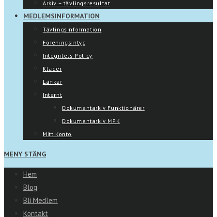
Arkiv – tävlingsresultat
MEDLEMSINFORMATION
Tävlingsinformation
Föreningsintyg
Integritets Policy
Kläder
Länkar
Internt
Dokumentarkiv Funktionärer
Dokumentarkiv MPK
Mitt Konto
MENY
STÄNG
Hem
Blog
Bli Medlem
Kontakt