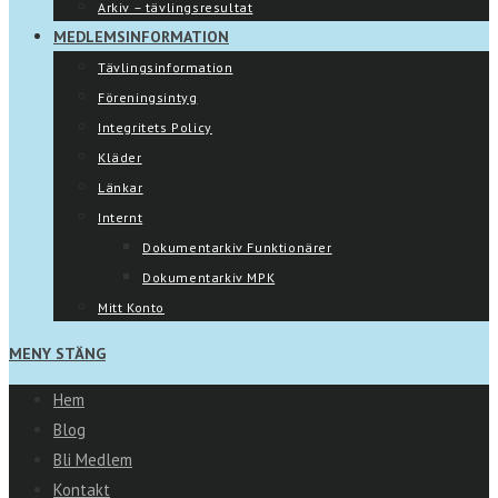
Arkiv – tävlingsresultat
MEDLEMSINFORMATION
Tävlingsinformation
Föreningsintyg
Integritets Policy
Kläder
Länkar
Internt
Dokumentarkiv Funktionärer
Dokumentarkiv MPK
Mitt Konto
MENY
STÄNG
Hem
Blog
Bli Medlem
Kontakt