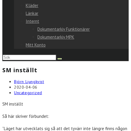
Kläder
Länkar
Internt
Dokumentarkiv Funktionärer
Dokumentarkiv MPK
Mitt Konto
Sök
på
SM inställt
denna
webbplats
Inläggsförfattare:
Björn Ljungkvist
Inlägget
2020-04-06
publicerat:
Inläggskategori:
Uncategorized
SM inställt
Så här skriver förbundet:
”Läget har utvecklats sig så att det tyvärr inte längre finns någon