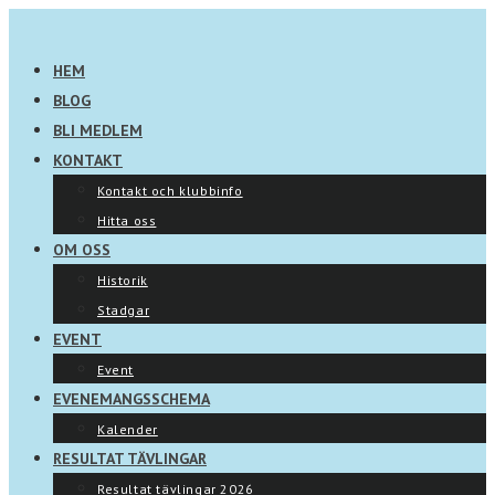
Hoppa
till
HEM
innehållet
BLOG
BLI MEDLEM
KONTAKT
Kontakt och klubbinfo
Hitta oss
OM OSS
Historik
Stadgar
EVENT
Event
EVENEMANGSSCHEMA
Kalender
RESULTAT TÄVLINGAR
Resultat tävlingar 2026