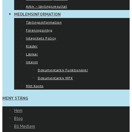
Arkiv – tävlingsresultat
MEDLEMSINFORMATION
Tävlingsinformation
Föreningsintyg
Integritets Policy
Kläder
Länkar
Internt
Dokumentarkiv Funktionärer
Dokumentarkiv MPK
Mitt Konto
MENY
STÄNG
Hem
Blog
Bli Medlem