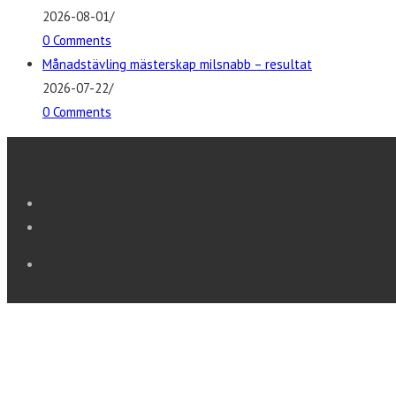
2026-08-01
/
0 Comments
Månadstävling mästerskap milsnabb – resultat
2026-07-22
/
0 Comments