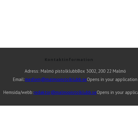
Kontaktinformation
Adress: Malmö pistolklubb
Box 3002, 200 22 Malmö
Email:
medlem@malmopistolklubb.se
Opens in your application
Hemsida/webb:
redaktor@malmopistolklubb.se
Opens in your applic