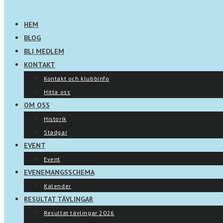
HEM
BLOG
BLI MEDLEM
KONTAKT
Kontakt och klubbinfo
Hitta oss
OM OSS
Historik
Stadgar
EVENT
Event
EVENEMANGSSCHEMA
Kalender
RESULTAT TÄVLINGAR
Resultat tävlingar 2026