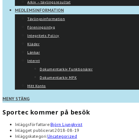
Arkiv – tävlingsresultat
MEDLEMSINFORMATION
Tävlingsinformation
Föreningsintyg
Integritets Policy
Kläder
Länkar
Internt
Dokumentarkiv Funktionärer
Dokumentarkiv MPK
Mitt Konto
MENY
STÄNG
Sportec kommer på besök
Inläggsförfattare:
Björn Ljungkvist
Inlägget publicerat:
2018-08-19
Inläggskategori:
Uncategorized