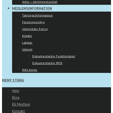
Arkiv – tävlingsresultat
MEDLEMSINFORMATION
Tävlingsinformation
Föreningsintyg
Integritets Policy
Kläder
Länkar
Internt
Dokumentarkiv Funktionärer
Dokumentarkiv MPK
Mitt Konto
MENY
STÄNG
Hem
Blog
Bli Medlem
Kontakt