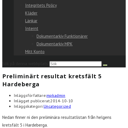
Integritets Policy
Kläder
Länkar
Internt
Dokumentarkiv Funktionärer
Dokumentarkiv MPK
Mitt Konto
Sök på denna webbplats
Preliminärt resultat kretsfält 5
Hardeberga
Inläggsförfattare:
mpkadmin
Inlägget publicerat:
2014-10-10
Inläggskategori:
Uncategorized
Nedan finner ni den preliminära resultatlistan från helgens
kretsfält 5 i Hardeberga.