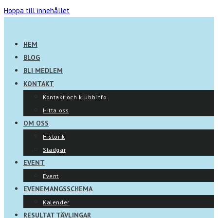
Hoppa till innehållet
HEM
BLOG
BLI MEDLEM
KONTAKT
Kontakt och klubbinfo
Hitta oss
OM OSS
Historik
Stadgar
EVENT
Event
EVENEMANGSSCHEMA
Kalender
RESULTAT TÄVLINGAR