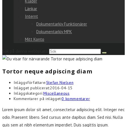
Kläder
Länkar
Internt
Dokumentarkiv Funktionärer
Dokumentarkiv MPK
Mitt Konto
Sök på denna webbplats
Tortor neque adpiscing diam
Inläggsförfattare:
Stefan Nielsen
Inlägget publicerat:
2016-04-15
Inläggskategori:
Miscellaneous
Kommentarer på inlägget:
0 kommentarer
Lorem ipsum dolor sit amet, consectetur adipiscing elit. Integer nec
odio. Praesent libero. Sed cursus ante dapibus diam. Sed nisi. Nulla
quis sem at nibh elementum imperdiet. Duis sagittis ipsum.