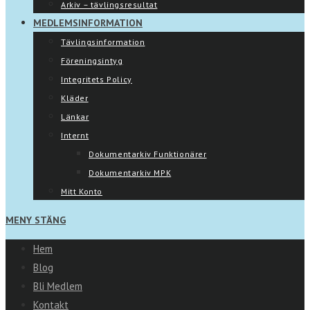
Arkiv – tävlingsresultat
MEDLEMSINFORMATION
Tävlingsinformation
Föreningsintyg
Integritets Policy
Kläder
Länkar
Internt
Dokumentarkiv Funktionärer
Dokumentarkiv MPK
Mitt Konto
MENY
STÄNG
Hem
Blog
Bli Medlem
Kontakt