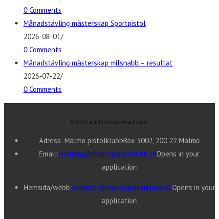
0 Comments
Månadstävling mästerskap Sportpistol
2026-08-01
/
0 Comments
Månadstävling mästerskap milsnabb – resultat
2026-07-22
/
0 Comments
Kontaktinformation
Adress: Malmö pistolklubb
Box 3002, 200 22 Malmö
Email:
medlem@malmopistolklubb.se
Opens in your
application
Hemsida/webb:
redaktor@malmopistolklubb.se
Opens in your
application