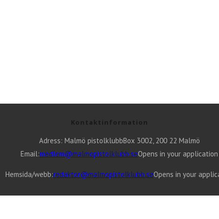
Kontaktinformation
Adress: Malmö pistolklubb
Box 3002, 200 22 Malmö
Email:
medlem@malmopistolklubb.se
Opens in your application
Hemsida/webb:
redaktor@malmopistolklubb.se
Opens in your applic