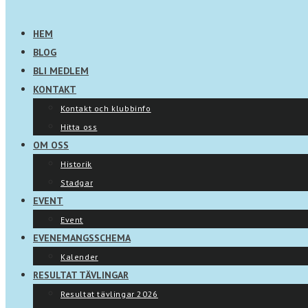
HEM
BLOG
BLI MEDLEM
KONTAKT
Kontakt och klubbinfo
Hitta oss
OM OSS
Historik
Stadgar
EVENT
Event
EVENEMANGSSCHEMA
Kalender
RESULTAT TÄVLINGAR
Resultat tävlingar 2026