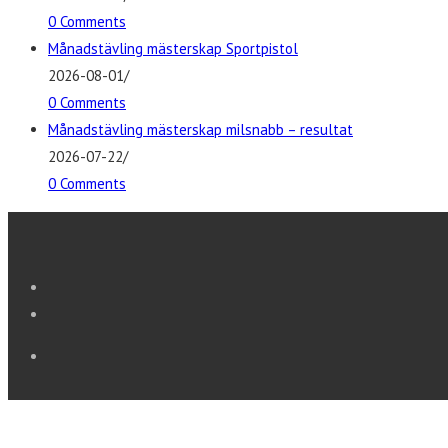
0 Comments
Månadstävling mästerskap Sportpistol
2026-08-01
/
0 Comments
Månadstävling mästerskap milsnabb – resultat
2026-07-22
/
0 Comments