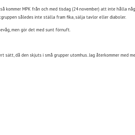
så kommer MPK från och med tisdag (24 november) att inte hålla några 
ruppen således inte ställa fram fika, sälja tavlor eller diaboler.
bevåg, men gör det med sunt förnuft.
ert sätt, då den skjuts i små grupper utomhus. Jag återkommer med m