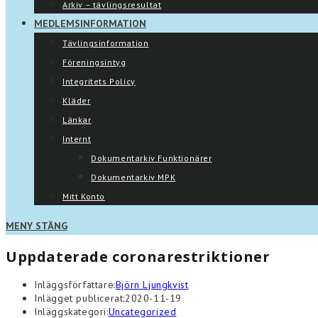
Arkiv – tävlingsresultat
MEDLEMSINFORMATION
Tävlingsinformation
Föreningsintyg
Integritets Policy
Kläder
Länkar
Internt
Dokumentarkiv Funktionärer
Dokumentarkiv MPK
Mitt Konto
MENY
STÄNG
Uppdaterade coronarestriktioner
Inläggsförfattare:
Björn Ljungkvist
Inlägget publicerat:
2020-11-19
Inläggskategori:
Uncategorized