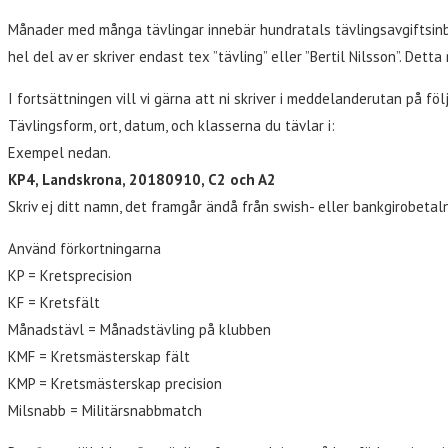
Månader med många tävlingar innebär hundratals tävlingsavgiftsinbe
hel del av er skriver endast tex ”tävling” eller ”Bertil Nilsson”. Det
I fortsättningen vill vi gärna att ni skriver i meddelanderutan på föl
Tävlingsform, ort, datum, och klasserna du tävlar i:
Exempel nedan.
KP4, Landskrona, 20180910, C2 och A2
Skriv ej ditt namn, det framgår ändå från swish- eller bankgirobet
Använd förkortningarna
KP = Kretsprecision
KF = Kretsfält
Månadstävl = Månadstävling på klubben
KMF = Kretsmästerskap fält
KMP = Kretsmästerskap precision
Milsnabb = Militärsnabbmatch