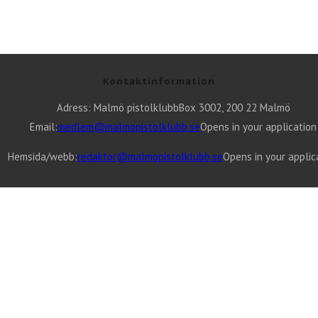
Kontaktinformation
Adress: Malmö pistolklubb
Box 3002, 200 22 Malmö
Email:
medlem@malmopistolklubb.se
Opens in your application
Hemsida/webb:
redaktor@malmopistolklubb.se
Opens in your applic