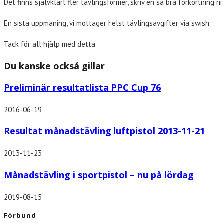
Det finns självklart fler tävlingsformer, skriv en så bra förkortning n
En sista uppmaning, vi mottager helst tävlingsavgifter via swish.
Tack för all hjälp med detta.
Du kanske också gillar
Preliminär resultatlista PPC Cup 76
2016-06-19
Resultat månadstävling luftpistol 2013-11-21
2013-11-23
Månadstävling i sportpistol – nu på lördag
2019-08-15
Förbund