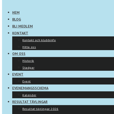
HEM
BLOG
BLI MEDLEM
KONTAKT
Kontakt och klubbinfo
Hitta oss
OM OSS
Historik
Stadgar
EVENT
Event
EVENEMANGSSCHEMA
Kalender
RESULTAT TÄVLINGAR
Resultat tävlingar 2026