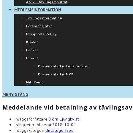
Arkiv – tävlingsresultat
MEDLEMSINFORMATION
Tävlingsinformation
Föreningsintyg
Integritets Policy
Kläder
Länkar
Internt
Dokumentarkiv Funktionärer
Dokumentarkiv MPK
Mitt Konto
MENY
STÄNG
Meddelande vid betalning av tävlingsav
Inläggsförfattare:
Björn Ljungkvist
Inlägget publicerat:
2018-10-04
Inläggskategori:
Uncategorized